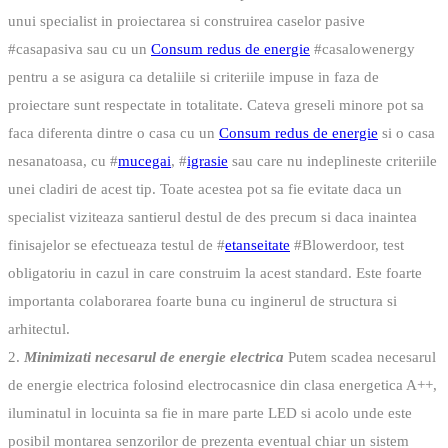
unui specialist in proiectarea si construirea caselor pasive
#casapasiva sau cu un
Consum redus de energie
#casalowenergy
pentru a se asigura ca detaliile si criteriile impuse in faza de
proiectare sunt respectate in totalitate. Cateva greseli minore pot sa
faca diferenta dintre o casa cu un
Consum redus de energie
si o casa
nesanatoasa, cu #
mucegai
, #
igrasie
sau care nu indeplineste criteriile
unei cladiri de acest tip. Toate acestea pot sa fie evitate daca un
specialist viziteaza santierul destul de des precum si daca inaintea
finisajelor se efectueaza testul de #
etanseitate
#Blowerdoor, test
obligatoriu in cazul in care construim la acest standard. Este foarte
importanta colaborarea foarte buna cu inginerul de structura si
arhitectul.
2.
Minimizati necesarul de energie electrica
Putem scadea necesarul
de energie electrica folosind electrocasnice din clasa energetica A++,
iluminatul in locuinta sa fie in mare parte LED si acolo unde este
posibil montarea senzorilor de prezenta eventual chiar un sistem