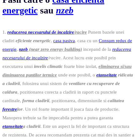
energetic
sau
nzeb
1.
reducerea necesarului de incalzire
/racire
Punem bazele unei
cladiri
eficiente energetic
,
casa pasiva
, casa cu un
Consum redus de
energie
,
nzeb
(near zero energy building)
incepand de la
reducerea
necesarului de incalzire
/racire
. Acest lucru este posibil prin
executarea unui
invelis climatic
foarte bine izolat,
eliminarea si/sau
diminuarea puntilor termice
unde este posibil, o
etanseitate
ridicata
a cladirii
, folosirea unui sistem de
ventilare cu recuperare de
caldura
, pozitionarea corecta a cladirii in raport cu punctele
cardinale,
forma cladirii
, pozitionarea, dimensiunile si
calitatea
ferestre
lor
. Un rol foarte important il joaca faza de productie.
Manopera trebuie sa fie impecabila pentru a putea garanta
etanseitate
a cladirii
. Este un aspect la fel de important ca structura
de rezistenta. De aceea recomandam prezenta cat mai des in santier a