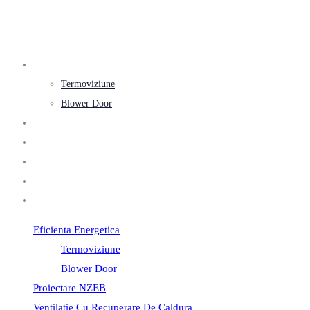
Eficienta energetica
Termoviziune
Blower Door
Proiectare nZEB
Ventilatie cu recuperare de caldura
Despre Noi
Contact
Blog
Eficienta Energetica
Termoviziune
Blower Door
Proiectare NZEB
Ventilatie Cu Recuperare De Caldura