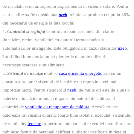
de instalatii si un antreprenor experimentat in sisteme solare. Pentru
ca o cladire sa fie considerata
nzeb
trebuie sa produca cel putin 30%
din necesarul de energie la fata locului.
4.
Controlul si reglajul
Controlam toate sistemele din cladire
(incalzire, racire, ventilatie) cu ajutorul termostatelor si
automatizarilor inteligente. Este obligatoriu in cazul cladirilor
nzeb
.
Totul fiind bine pus la punct pierderile datorate utilizarii
necorespunzatoare sunt eliminate.
5.
Sistemul de incalzire
Intr-o
casa eficienta energetic
sau cu un
consum aproape 0 sistemul de incalzire nu reprezinta cel mai
important lucru. Pentru standardul
nzeb
, de multe ori este de ajuns o
baterie de incalzire montata dupa schimbatorul de caldura al
centralei de
ventilatie cu recuperare de caldura
. Acest lucru se
datoreaza invelisului climatic foarte bine izolat si executat, sistemului
de ventilatie,
ferestre
lor performante dar si al executiei lucrarilor care
trebuiesc facute de personal calificat si ulterior verificate in detaliu.