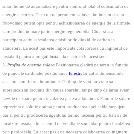
smart home de automatizare pentru controlul total al consumului de
energie electrica. Daca nu ne permitem sa investim intr-un sistem
fotovoltaic putem opta pentru achizitionarea de energie de la firmele
care produc in mare parte energie regenerabila. Chiar si asa
participam activ la scaderea emisiilor de dioxid de carbon in
atmosfera. La acest pas este importanta colaborarea cu inginerul de
instalatii pentru a pregati instalatia electrica in acest sens.
3.
Profita de energia solara
Pozitionarea cladirii pe teren in functie
de punctele cardinale, pozitionarea
ferestre
lor cat si dimensiunile
acestora sunt foarte importante. Pe timp de vara nu vrem sa
supraincalzim locuinta din cauza soarelui, iar pe timp de iarna avem
nevoie de soare pentru incalzirea pasiva a locuintei. Panourile solare
reprezinta o solutie optima pentru producerea apei calde menajere
dar si pentru producerea agentului termic necesar pentru bateria de
incalzire instalata in sistemul de ventilatie sau chiar pentru incalzirea
prin pardoseala. La acest pas este necesara colaborarea cu inginerul