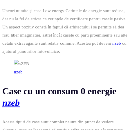
Uneori numite și case Low energy Cerințele de energie sunt reduse,
dar nu la fel de stricte ca cerințele de certificare pentru casele pasive.
Un aspect pozitiv constă în faptul că arhitectului i se permite să dea
frau liber imaginatiei, astfel încât casele cu părți proeminente sau alte
detalii extravagante sunt relativ comune. Acestea pot deveni
nzeb
cu
ajutorul panourilor fotovoltaice.
nzeb
Case cu un consum 0 energie
nzeb
Aceste tipuri de case sunt complet neutre din punct de vedere
climatic, ceea ce înseamnă că produc atâta energie pe cât consuma.