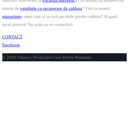
intrebari referitoare la
eficienta energetic
a? Iti doresti sa instalezi un
sistem de
ventilatie cu recuperare de caldura
? Vrei sa testezi
etanseitate
a unei case si sa vezi pe unde pierde caldura? Ai gasit
locul potrivit! Nu ezita sa ne contactezi.
CONTACT
Facebook
© 2020 Vilaeco | Proiectare Case Pasive Romania